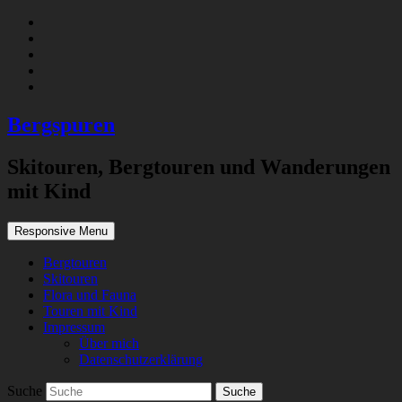
Facebook
Google+
Twitter
YouTube
Pinterest
Bergspuren
Skitouren, Bergtouren und Wanderungen
mit Kind
Responsive Menu
Bergtouren
Skitouren
Flora und Fauna
Touren mit Kind
Impressum
Über mich
Datenschutzerklärung
Suche