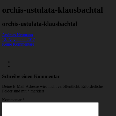
orchis-ustulata-klausbachtal
orchis-ustulata-klausbachtal
Andreas Neumann
12. November 2017
Keine Kommentare
Schreibe einen Kommentar
Deine E-Mail-Adresse wird nicht veröffentlicht.
Erforderliche
Felder sind mit
*
markiert
Kommentar
*